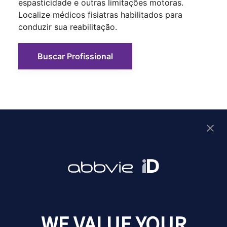
espasticidade e outras limitações motoras.
Localize médicos fisiatras habilitados para
conduzir sua reabilitação.
Buscar Profissional
As informações contidas neste site têm finalidade
meramente educativa e de conscientização. Elas não
substituem, em hipótese alguma, a avaliação médica
especializada, o diagnóstico clínico ou a prescrição
terapêutica de um profissional de saúde. Em caso de
dúvidas, consulte sempre o seu médico. BR-ABBV-260348
Jul/2026.
WE VALUE YOUR