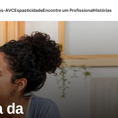
ós-AVC
Espasticidade
Encontre um Profissional
Histórias
a da