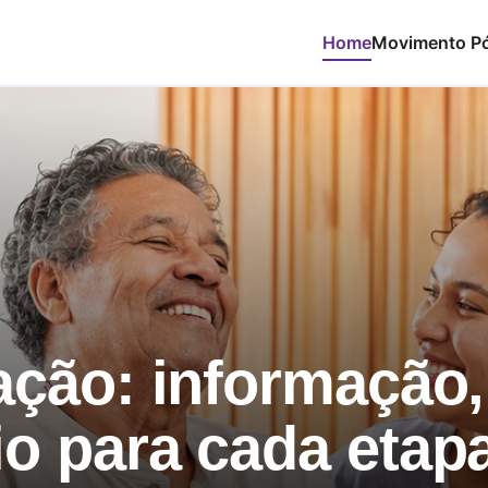
Home
Movimento P
ação: informação,
io para cada etap