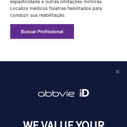
espasticidade e outras limitações motoras.
Localize médicos fisiatras habilitados para
conduzir sua reabilitação.
Buscar Profissional
As informações contidas neste site têm finalidade
meramente educativa e de conscientização. Elas não
substituem, em hipótese alguma, a avaliação médica
especializada, o diagnóstico clínico ou a prescrição
terapêutica de um profissional de saúde. Em caso de
dúvidas, consulte sempre o seu médico. BR-ABBV-260348
Jul/2026.
WE VALUE YOUR