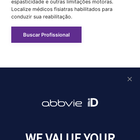
espasticidade e outras limitações motoras.
Localize médicos fisiatras habilitados para
conduzir sua reabilitação.
Buscar Profissional
As informações contidas neste site têm finalidade
meramente educativa e de conscientização. Elas não
substituem, em hipótese alguma, a avaliação médica
especializada, o diagnóstico clínico ou a prescrição
terapêutica de um profissional de saúde. Em caso de
dúvidas, consulte sempre o seu médico. BR-ABBV-260348
Jul/2026.
WE VALUE YOUR